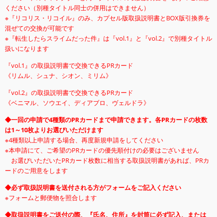
ください（別種タイトル同士の併用はできません）
※『リコリス・リコイル』のみ、カプセル版取扱説明書とBOX版引換券を
混ぜての交換が可能です
※『転生したらスライムだった件』は『vol.1』と『vol.2』で別種タイトル
扱いになります
『vol.1』の取扱説明書で交換できるPRカード
《リムル、シュナ、シオン、ミリム》
『vol.2』の取扱説明書で交換できるPRカード
《ベニマル、ソウエイ、ディアブロ、ヴェルドラ》
◆一回の申請で4種類のPRカードまで申請できます。各PRカードの枚数
は1～10枚よりお選びいただけます
※4種類以上申請する場合、再度新規申請をしてください
※本申請にて、ご希望のPRカードの優先順付けの必要はございません
お選びいただいたPRカード枚数に相当する取扱説明書があれば、PRカ
ードのご用意をします
◆必ず取扱説明書を送付される方がフォームをご記入ください
※フォームと郵便物を照合します
◆取扱説明書をご送付の際、『氏名、住所』を封筒に必ず記入、または